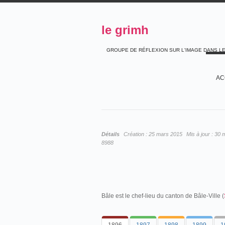
le grimh
GROUPE DE RÉFLEXION SUR L'IMAGE DANS L
AC
Détails
Création :
25 mars 2015
Mis à jour :
30 
8988
Bâle est le chef-lieu du canton de Bâle-Ville (