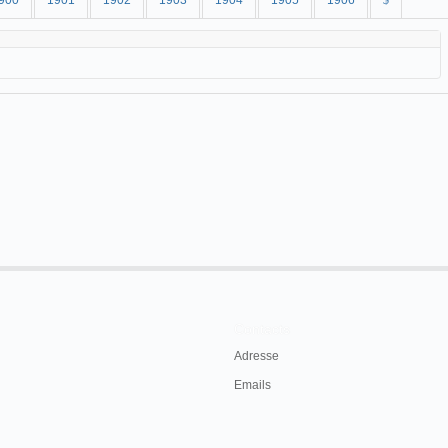
900
1901
1902
1903
1904
1905
1906
$
Contacts
Adresse
Emails