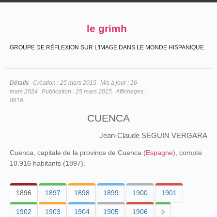
le grimh
GROUPE DE RÉFLEXION SUR L'IMAGE DANS LE MONDE HISPANIQUE
Détails
Création :
25 mars 2015
Mis à jour :
16
mars 2024
Publication :
25 mars 2015
Affichages :
8616
CUENCA
Jean-Claude SEGUIN VERGARA
Cuenca, capitale de la province de Cuenca (
Espagne
), compte
10.916 habitants (1897).
1896
1897
1898
1899
1900
1901
1902
1903
1904
1905
1906
$