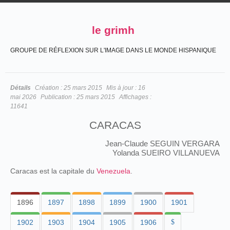
le grimh
GROUPE DE RÉFLEXION SUR L'IMAGE DANS LE MONDE HISPANIQUE
Détails
Création :
25 mars 2015
Mis à jour :
16
mai 2026
Publication :
25 mars 2015
Affichages :
11641
CARACAS
Jean-Claude SEGUIN VERGARA
Yolanda SUEIRO VILLANUEVA
Caracas est la capitale du
Venezuela
.
1896
1897
1898
1899
1900
1901
1902
1903
1904
1905
1906
$