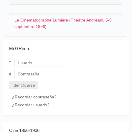
Le Cinématographe Lumière (Théâtre Andreani, 5-9
septembre 1896)
Dans les premiers jours de septembre, en provenance,
Mi GRimh
de
Bologne
, un spectacle est donné au théâtre
Andreani. Il se compose d'une oeuvre
Histoire d'un
Pierrot
et de projections cinématographiques de la
Usuario
compagnie Cantini et
Calcina
:
Contraseña
Teatro Andreani.-Sabato serà fra noi la
compagnia artistico-scientifico di proprietà Jole
Cantini e V. Calcina che rappresenterà la
¿Recordar contraseña?
pantomima in tre atti di Beissier, musica del cav.
¿Recordar usuario?
Mario Costa,
Histoire d'un Pierrot
e le
proiezioni di fotografie animate ottenute col
Cinematografo Lumière.
Di tale compagnie, che ora trovasi al teatro di
Bologna, così parla il
Resto del Carlino
:
Cine 1896-1906