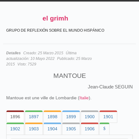
el grimh
GRUPO DE REFLEXIÓN SOBRE EL MUNDO HISPÁNICO
Detalles
Creado:
25 Marzo 2015
Última
actualización:
10 Mayo 2022
Publicado:
25 Marzo
2015
Visto:
7529
MANTOUE
Jean-Claude SEGUIN
Mantoue est une ville de Lombardie (
Italie
).
1896
1897
1898
1899
1900
1901
1902
1903
1904
1905
1906
$