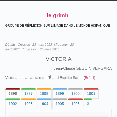
le grimh
GROUPE DE RÉFLEXION SUR L'IMAGE DANS LE MONDE HISPANIQUE
Détails
Création :
25 mars 2015
Mis à jour :
28
août 2023
Publication :
25 mars 2015
VICTORIA
Jean-Claude SEGUIN VERGARA
Victoria est la capitale de l'État d'Espirito Santo (
Brésil
).
1896
1897
1898
1899
1900
1901
1902
1903
1904
1905
1906
$