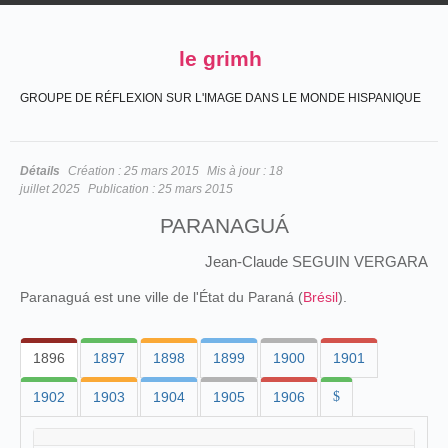
le grimh
GROUPE DE RÉFLEXION SUR L'IMAGE DANS LE MONDE HISPANIQUE
Détails
Création :
25 mars 2015
Mis à jour :
18
juillet 2025
Publication :
25 mars 2015
PARANAGUÁ
Jean-Claude SEGUIN VERGARA
Paranaguá est une ville de l'État du Paraná (
Brésil
).
1896
1897
1898
1899
1900
1901
1902
1903
1904
1905
1906
$