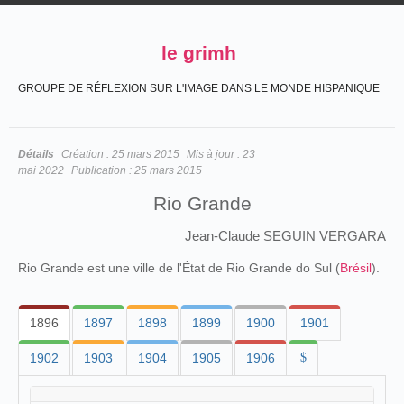
le grimh
GROUPE DE RÉFLEXION SUR L'IMAGE DANS LE MONDE HISPANIQUE
Détails
Création :
25 mars 2015
Mis à jour :
23
mai 2022
Publication :
25 mars 2015
Rio Grande
Jean-Claude SEGUIN VERGARA
Rio Grande est une ville de l'État de Rio Grande do Sul (
Brésil
).
1896
1897
1898
1899
1900
1901
1902
1903
1904
1905
1906
$