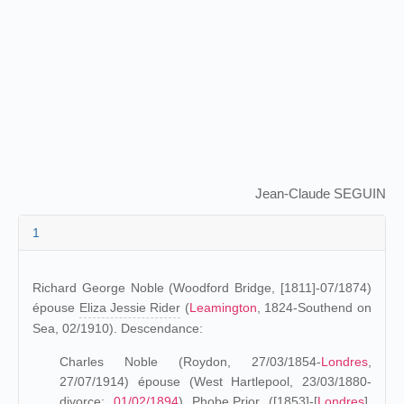
Jean-Claude SEGUIN
1
Richard George Noble (Woodford Bridge, [1811]-07/1874)
épouse
Eliza Jessie Rider
(
Leamington
, 1824-Southend on
Sea, 02/1910). Descendance:
Charles Noble (Roydon, 27/03/1854-
Londres
,
27/07/1914) épouse (West Hartlepool, 23/03/1880-
divorce:
01/02/1894
)
Phobe Prior
([1853]-[
Londres
],