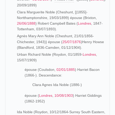
20/09/1899)
Clara Marguerite Noble (Cheshunt, [|1855]-
Nortthamptonshire, 19/03/1899) épouse (Brixton,
26/06/1888
) Robert Campbell Bates (
Londres
, 1847-
Tottenham, 03/07/1893).
Agnès Mary Ann Noble
(Cheshunt, 21/01/1856-
Chichester, 1943)} épouse (
25/07/1876
)Henry Howse
(Blandford, 1836-Camden, 01/12/1904).
Urban Richard Noble (Roydon, 01/1859-
Londres
,
15/07/1909)
épouse (Coulsdon,
02/01/1885
) Harriet Bacon
(1866-). Descendance:
Clara Agnes Ida Noble (1886-)
épouse (
Londres
,
10/08/1903
) Harriet Giddings
(1862-1952)
Ida Noble (Roydon, 10/12/1864-Surrey South Eastern,