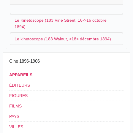
Le Kinetoscope (183 Vine Street, 16->16 octobre
1894)
Le kinetoscope (183 Walnut, <18> décembre 1894)
EDISON'S LATEST.
The kinetoscope, the newest fruit of Edison's
Un kinetoscope fonctionne chez Gruber & Salmar's :
inventive brain, has reached Cincinnati and was
Cine 1896-1906
placed on exhibition Tuesday evening in the
rooms of the Ohio Phonograph Company, 183
WONDERFUL Kinetoscope at Gruber &
APPAREILS
Vine Street.
Salmar's, 183 Walnut.
ÉDITEURS
The Cincinnati Post
, Cincinnati, mercredi 17
The Cincinnati Enquirer
, Cincinnati, mardi 18
octobre 1894, p. 6.
décembre 1894, p. 5.
FIGURES
FILMS
PAYS
VILLES