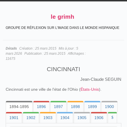
le grimh
GROUPE DE RÉFLEXION SUR L'IMAGE DANS LE MONDE HISPANIQUE
Détails
Création :
25 mars 2015
Mis à jour :
5
mars 2026
Publication :
25 mars 2015
Affichages :
11675
CINCINNATI
Jean-Claude SEGUIN
Cincinnati est une ville de l'état de l'Ohio (
États-Unis
).
1894-1895
1896
1897
1898
1899
1900
1901
1902
1903
1904
1905
1906
$