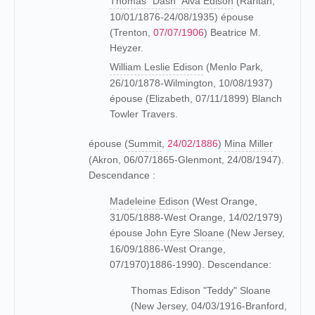
Thomas "Dash" Alva Edison
(Raritan,
10/01/1876-24/08/1935) épouse
(Trenton,
07/07/1906
) Beatrice M.
Heyzer.
William Leslie Edison
(Menlo Park,
26/10/1878-Wilmington, 10/08/1937)
épouse (Elizabeth, 07/11/1899) Blanch
Towler Travers.
épouse (
Summit
,
24/02/1886
)
Mina Miller
(Akron, 06/07/1865-Glenmont, 24/08/1947).
Descendance :
Madeleine Edison
(West Orange,
31/05/1888-West Orange, 14/02/1979)
épouse
John Eyre Sloane
(New Jersey,
16/09/1886-West Orange,
07/1970)1886-1990). Descendance:
Thomas Edison "Teddy" Sloane
(New Jersey, 04/03/1916-Branford,