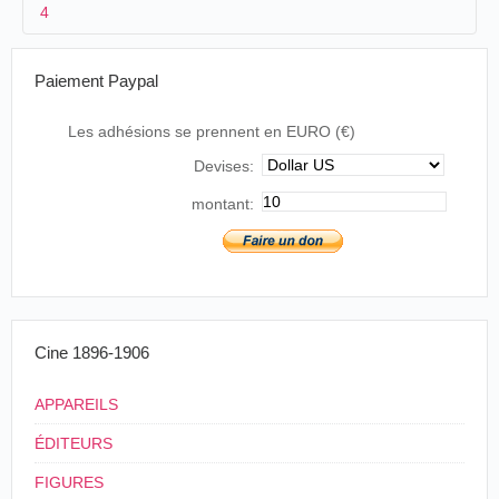
4
2
Frederick Downey
Grande-
South Shields
13/11/1899
Bretagne
.
South
Downey
Swimming
3
<13/11/1899
Shields
Club
Paiement Paypal
4
Grande-Bretagne
.
South Shields
Les adhésions se prennent en EURO (€)
Devises:
montant:
Cine 1896-1906
APPAREILS
ÉDITEURS
FIGURES