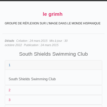
le grimh
GROUPE DE RÉFLEXION SUR L'IMAGE DANS LE MONDE HISPANIQUE
Détails
Création :
24 mars 2015
Mis à jour :
30
octobre 2022
Publication :
24 mars 2015
South Shields Swimming Club
1
South Shields Swimming Club
2
3
1
Downey