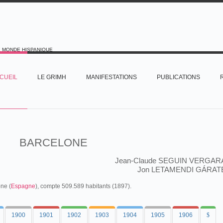
E MONDE HISPANIQUE
CUEIL
LE GRIMH
MANIFESTATIONS
PUBLICATIONS
BARCELONE
Jean-Claude SEGUIN VERGAR
Jon LETAMENDI GÁRAT
one (
Espagne
), compte 509.589 habitants (1897).
1900
1901
1902
1903
1904
1905
1906
$