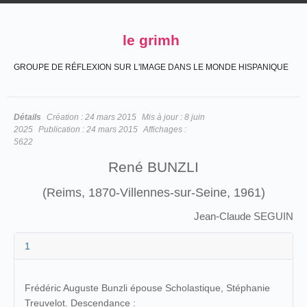
le grimh
GROUPE DE RÉFLEXION SUR L'IMAGE DANS LE MONDE HISPANIQUE
Détails
Création :
24 mars 2015
Mis à jour :
8 juin
2025
Publication :
24 mars 2015
Affichages :
5622
René BUNZLI
(Reims, 1870-Villennes-sur-Seine, 1961)
Jean-Claude SEGUIN
1
Frédéric Auguste Bunzli épouse Scholastique, Stéphanie
Treuvelot. Descendance :