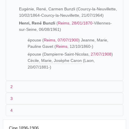
Eugénie, René, Carmen Bunzli (Courcy-la-Neuvillette,
10/02/1864-Courcy-la-Neuvillette, 21/07/1964)
Henri, René Bunzli
(
Reims
,
28/01/1870
-Villennes-
sur-Seine, 06/08/1961)
épouse (
Reims
,
07/07/1900
) Jeanne, Marie,
Pauline Gavet (
Reims
, 12/10/1860-)
épouse (Dampierre-Saint-Nicolas,
27/07/1908
)
Cécile, Marie, Josèphe Caron
(Laon,
20/07/1881-)
2
3
Les origines (
4
Manufacture française d'Appareils de Précision (1898-
1900)
Cine 1896-1906