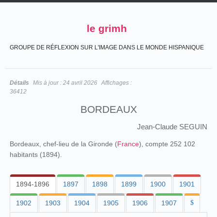
le grimh
GROUPE DE RÉFLEXION SUR L'IMAGE DANS LE MONDE HISPANIQUE
Détails
Mis à jour :
24 avril 2026
Affichages :
36412
BORDEAUX
Jean-Claude SEGUIN
Bordeaux, chef-lieu de la Gironde (
France
), compte 252 102
habitants (1894).
1894-1896
1897
1898
1899
1900
1901
1902
1903
1904
1905
1906
1907
$