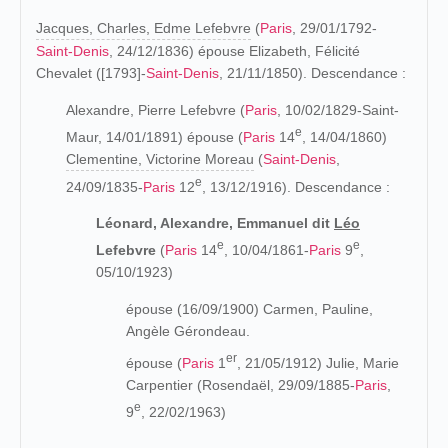
Jacques, Charles, Edme Lefebvre
(
Paris
, 29/01/1792-
Saint-Denis
, 24/12/1836) épouse Elizabeth, Félicité
Chevalet ([1793]-
Saint-Denis
, 21/11/1850). Descendance :
Alexandre, Pierre Lefebvre (
Paris
, 10/02/1829-Saint-
e
Maur, 14/01/1891) épouse (
Paris
14
, 14/04/1860)
Clementine, Victorine Moreau
(
Saint-Denis
,
e
24/09/1835-
Paris
12
, 13/12/1916). Descendance :
Léonard, Alexandre, Emmanuel dit
Léo
e
e
Lefebvre
(
Paris
14
, 10/04/1861-
Paris
9
,
05/10/1923)
épouse (16/09/1900) Carmen, Pauline,
Angèle Gérondeau.
er
épouse (
Paris
1
, 21/05/1912) Julie, Marie
Carpentier (Rosendaël, 29/09/1885-
Paris
,
e
9
, 22/02/1963)