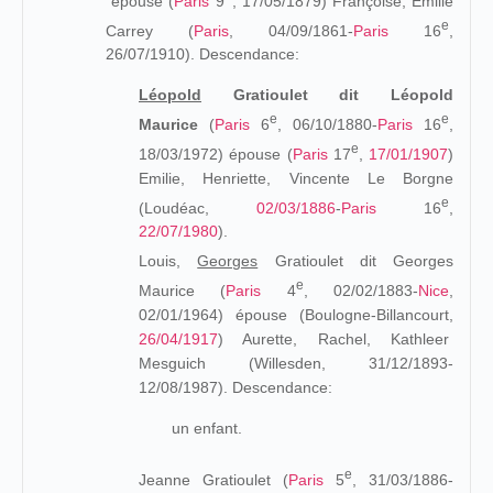
épouse (
Paris
9
, 17/05/1879) Françoise, Émilie
e
Carrey (
Paris
, 04/09/1861-
Paris
16
,
26/07/1910
). Descendance:
Léopold
Gratioulet dit Léopold
e
e
Maurice
(
Paris
6
, 06/10/1880-
Paris
16
,
e
18/03/1972
) épouse (
Paris
17
,
17/01/1907
)
Emilie, Henriette, Vincente Le Borgne
e
(Loudéac,
02/03/1886
-
Paris
16
,
22/07/1980
).
Louis,
Georges
Gratioulet dit Georges
e
Maurice (
Paris
4
, 02/02/1883-
Nice
,
02/01/1964) épouse (Boulogne-Billancourt,
26/04/1917
) Aurette, Rachel, Kathleer
Mesguich (Willesden, 31/12/1893-
12/08/1987). Descendance:
un enfant.
e
Jeanne Gratioulet (
Paris
5
, 31/03/1886-