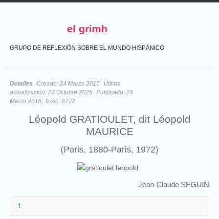
el grimh
GRUPO DE REFLEXIÓN SOBRE EL MUNDO HISPÁNICO
Detalles
Creado:
24 Marzo 2015
Última
actualización:
27 Octubre 2025
Publicado:
24
Marzo 2015
Visto:
8772
Léopold GRATIOULET, dit Léopold
MAURICE
(Paris, 1880-Paris, 1972)
Jean-Claude SEGUIN
1