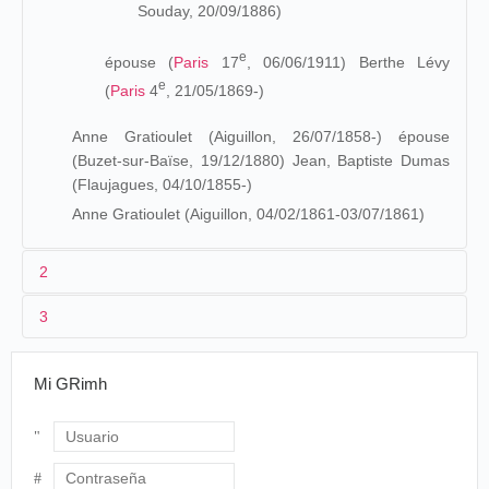
Souday, 20/09/1886)
e
épouse (
Paris
17
, 06/06/1911) Berthe Lévy
e
(
Paris
4
, 21/05/1869-)
Anne Gratioulet (Aiguillon, 26/07/1858-) épouse
(Buzet-sur-Baïse, 19/12/1880) Jean, Baptiste Dumas
(Flaujagues, 04/10/1855-)
Anne Gratioulet (Aiguillon, 04/02/1861-03/07/1861)
2
3
Les origines (1880-1894)
Fils du photographe
Clément Gratioulet dit Clément
Mi GRimh
Maurice
, Léopold Gratioulet dit Léopold Maurice, fait ses
études au Collège Chaptal (
Paris
).
Le Cinématographe (1895-1906)
Usuario