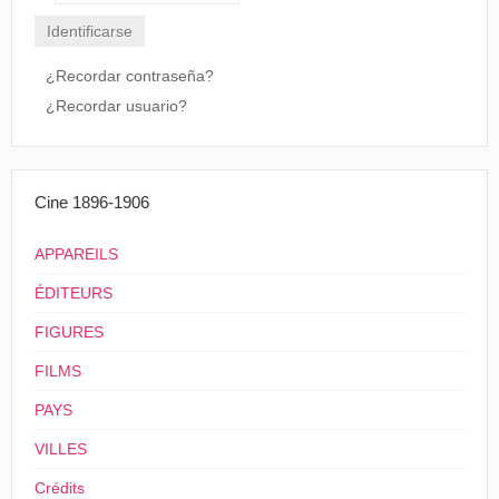
LE CINÉMATOGRAPHE LUMIÈRE (1895-[1899])
Contraseña
Alors qu'il n'est âgé que d'une quinzaine d'années, Léopold
Maurice va assister aux premières projections du
¿Recordar contraseña?
cinématographe Lumière dans le Salon Indien du Grand
¿Recordar usuario?
Café :
Cette salle en sous-sol était d'une décoration
assez quelconque qui ne justifiait absolument pas son
Cine 1896-1906
appellation ; l'escalier d'accès, débouchant
directement sur le boulevard à côté de la terrasse
du « Grand Café », donnait accès à un vestibule
APPAREILS
d'environ 5 X 6 mètres où se trouvaient des toilettes
ÉDITEURS
: deux tourniquets filtraient l'entrée du salon de
forme assez carrée. L'appareil de projection avait
FIGURES
été placé sur un plancher surélevé de 1 à 2 marches
et une toile noire fixée par des punaises à des
FILMS
montants de bois formait une sorte de cabine :
l'écran était disposé à l'autre extrémité du salon, et
PAYS
dans un renfoncement à droite, mon Père avait fait
installer un ventilateur actionné par l'air comprimé,
VILLES
car il n'existait aucune aération.
La lumière était fournie par une lampe oxhydrique
Crédits