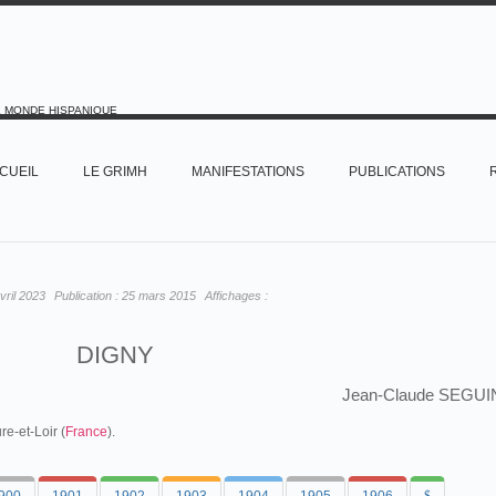
E MONDE HISPANIQUE
CUEIL
LE GRIMH
MANIFESTATIONS
PUBLICATIONS
vril 2023
Publication :
25 mars 2015
Affichages :
DIGNY
Jean-Claude SEGUI
e-et-Loir (
France
).