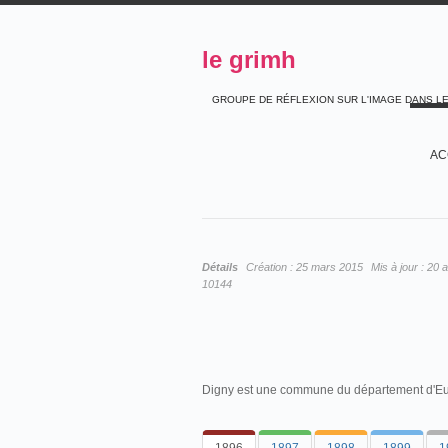
le grimh
GROUPE DE RÉFLEXION SUR L'IMAGE DANS L
AC
Détails
Création :
25 mars 2015
Mis à jour :
20 a
10144
Digny est une commune du département d'Eur