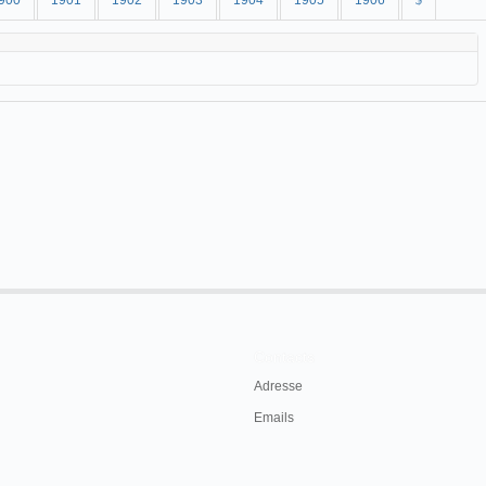
900
1901
1902
1903
1904
1905
1906
$
Contacts
Adresse
Emails