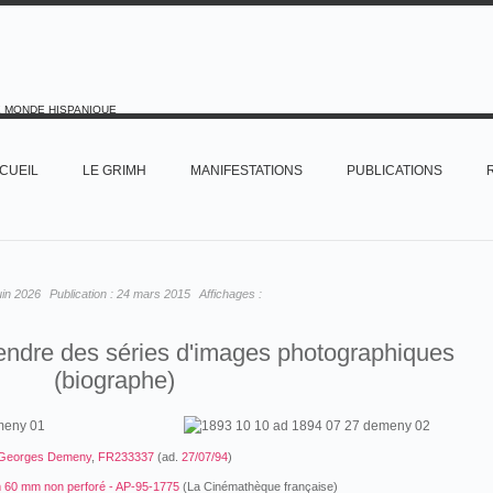
E MONDE HISPANIQUE
CUEIL
LE GRIMH
MANIFESTATIONS
PUBLICATIONS
uin 2026
Publication :
24 mars 2015
Affichages :
rendre des séries d'images photographiques
(biographe)
Georges Demeny
,
FR233337
(ad.
27/07/94
)
m 60 mm non perforé - AP-95-1775
(La Cinémathèque française)