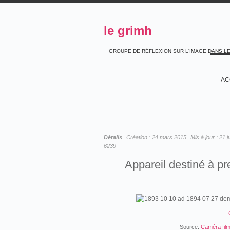
le grimh
GROUPE DE RÉFLEXION SUR L'IMAGE DANS L
AC
Détails
Création :
24 mars 2015
Mis à jour :
21 j
6239
Appareil destiné à p
Source:
Caméra fil