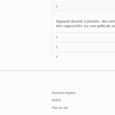
1
Appareil destiné à prendre des sér
très rapprochés sur une pellicule s
2
3
1
Georges Demeny
4
2
10/10/1893
3
France
4
FR233337
Cet appareil est commercialisé, en 1
En savoir plus
→
comme "modèle A".
Mentions légales
RGPD
Plan du site
Bulletin officiel de la propriété industriel
année 1895, p. 965.