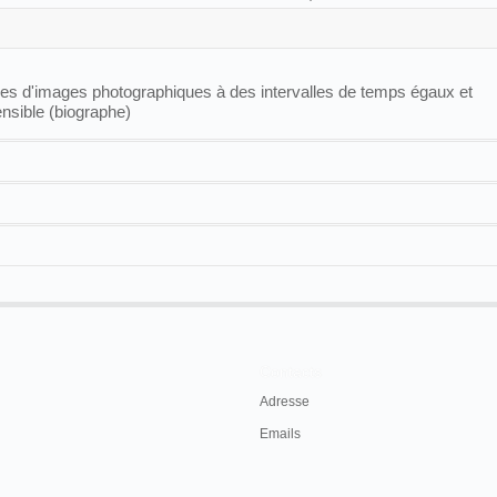
ies d'images photographiques à des intervalles de temps égaux et
ensible (biographe)
Ad.
27/07/94
.
25/05/95
.
10/04/96
.
11/04/96
.
28/04/96
.
21/07/96
.
10/10/96.
09/12/96
895, par la
société Gaumont
, sous le nom de "biographe". Il est également connu
Contacts
Adresse
Emails
le et commerciale
,
Le Comptoir Général de Photographie,
Chronophotographie pour
tous
, 1895, 16 p.