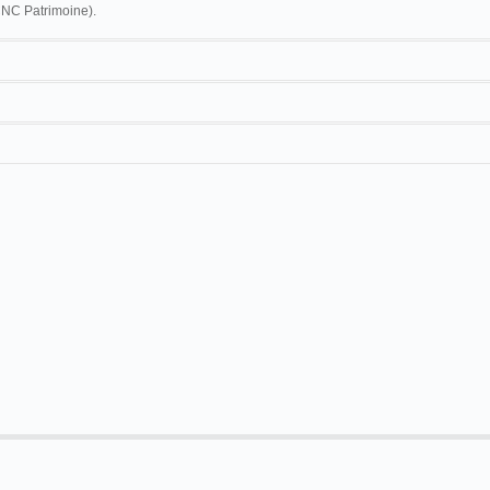
CNC Patrimoine).
logues de la société Lumière et qui porte le n° [4522], a été tournée au même
de vue que la vue n° 343 [205]. (CNC Patrimoine).
17 m