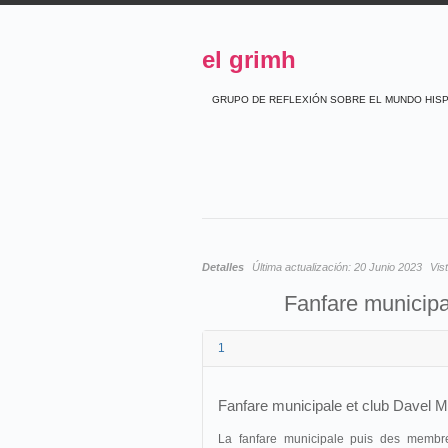
el grimh
GRUPO DE REFLEXIÓN SOBRE EL MUNDO HIS
Detalles
Última actualización:
20 Junio 2023
Vis
Fanfare municipa
1
Fanfare municipale et club Davel Ma
La fanfare municipale puis des membr