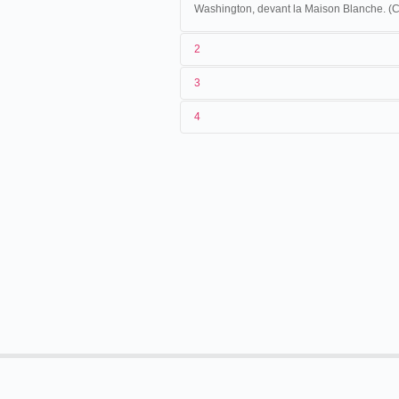
Washington, devant la Maison Blanche. (
2
3
1
Lumière
4522
4
Cette vue, non retenue dans les cata
endroit, avec le même angle de prise 
2
[
Félix Mesguich
]
3
[04/03/1897]
4
États-Unis
.
Washington