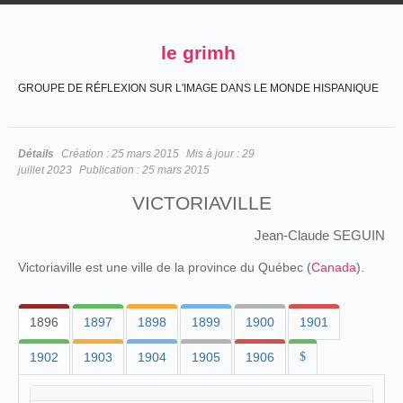
le grimh
GROUPE DE RÉFLEXION SUR L'IMAGE DANS LE MONDE HISPANIQUE
Détails
Création :
25 mars 2015
Mis à jour :
29
juillet 2023
Publication :
25 mars 2015
VICTORIAVILLE
Jean-Claude SEGUIN
Victoriaville est une ville de la province du Québec (
Canada
).
1896
1897
1898
1899
1900
1901
1902
1903
1904
1905
1906
$