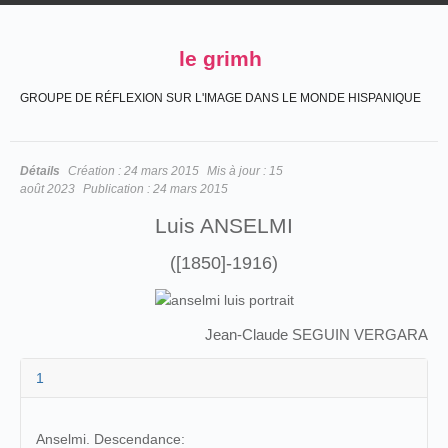
le grimh
GROUPE DE RÉFLEXION SUR L'IMAGE DANS LE MONDE HISPANIQUE
Détails
Création :
24 mars 2015
Mis à jour :
15
août 2023
Publication :
24 mars 2015
Luis ANSELMI
([1850]-1916)
Jean-Claude SEGUIN VERGARA
1
Anselmi. Descendance: