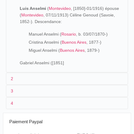
Luis Anselmi
(
Montevideo
, [1850]-01/1916) épouse
(
Montevideo
, 07/11/1913) Céline Genoud (Savoie,
1852-). Descendance:
Manuel Anselmi (
Rosario
, b. 03/07/1870-)
Cristina Anselmi (
Buenos Aires
, 1877-)
Miguel Anselmi (
Buenos Aires
, 1879-)
Gabriel Anselmi ([1851]
2
3
Los orígenes (1850-1896)
4
De origen uruguayo, Luis Anselmi se va a dedicar al
mundo circense desde [1868]. También trabaja con su
hermano Gabriel Anselmi,
artista desde por lo menos
Paiement Paypal
1869
. En el
censo de 1895
, reside en
Buenos Aires
con su
mujer y sus hijos.