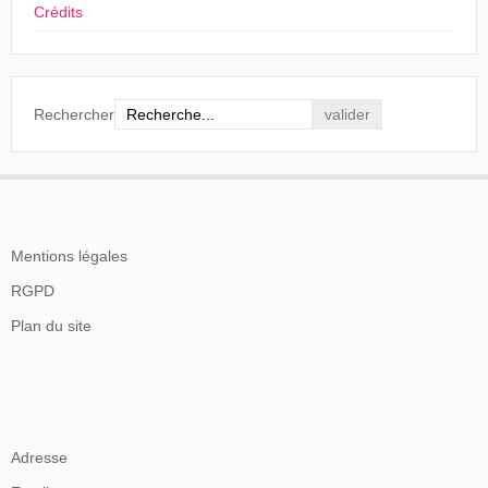
La Mujer
, Año II, núm. 15, Buenos Aires, 11 de
Crédits
mayo de 1900, p. 12.
Rechercher
"Don Luis Anselmi, decano de los
"El teatro criollo en la
empresarios criollos: actúa desde el 68"
pobreza de sus comienzos"
Caras y Caretas
Buenos Aires, 31 de octubre de 1908, p. [73].
En savoir plus
En 1913, se casa en
Montevideo
con la que comparte su
vida desde hace años:
Mentions légales
RGPD
Diario Oficial Uruguay
, 17 de noviembre de 1913, p. 557.
Plan du site
Fallece tres años más tarde.
Contacts
Adresse