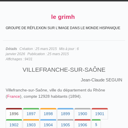
le grimh
GROUPE DE RÉFLEXION SUR L'IMAGE DANS LE MONDE HISPANIQUE
Détails
Création :
25 mars 2015
Mis à jour :
6
janvier 2026
Publication :
25 mars 2015
Affichages :
9431
VILLEFRANCHE-SUR-SAÔNE
Jean-Claude SEGUIN
Villefranche-sur-Saône, ville du département du Rhône
(
France
), compte 12928 habitants (1894).
1896
1897
1898
1899
1900
1901
1902
1903
1904
1905
1906
$