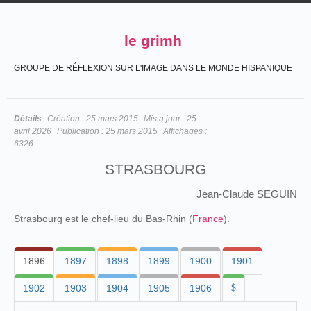
le grimh
GROUPE DE RÉFLEXION SUR L'IMAGE DANS LE MONDE HISPANIQUE
Détails
Création :
25 mars 2015
Mis à jour :
25
avril 2026
Publication :
25 mars 2015
Affichages :
6326
STRASBOURG
Jean-Claude SEGUIN
Strasbourg est le chef-lieu du Bas-Rhin (
France
).
1896
1897
1898
1899
1900
1901
1902
1903
1904
1905
1906
$