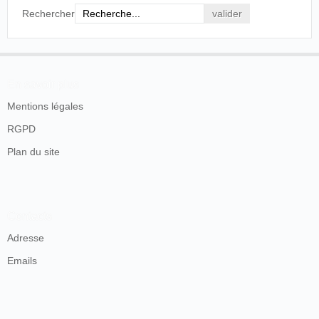
dire avec une vitesse de quinze photographies
Rechercher
par seconde. On a pu ainsi saisir les différentes
phases des mouvements les plus rapides, tandis
que les objets immobiles sont reproduits d'une
façon absolument identique dans chaque
photographie. Les bandes pelliculaires, qui ont
En savoir plus
15 à 16 mètres de longueur, sont enroulées sur
un cylindre que l'on place dans l'appareil, où il
Mentions légales
est actionné par des rouages de grande
précision, de façon à dérouler avec une vitesse
RGPD
déterminée cette bande pelliculaire, qui va
Plan du site
s'enrouler sur un autre cylindre, recevant la
même impulsion que le premier. Les exhibitions
avec le cynématographe tiennent du
merveilleux.
Contacts
Journal d'Alsace
, Strasbourg, mercredi 14
octobre 1896, p. 3.
Adresse
Emails