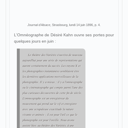
Journal d'Alsace
, Strasbourg, lundi 14 juin 1896, p. 4.
L'Omnéographe de Désiré Kahn ouvre ses portes pour
quelques jours en juin :
Le théâtre des Variétés s'ouvrira de nouveau
aujourd'hui pour une série de représentations qui
auront certainement du succès. Les rayons X et
les photographies instantanées semblaient être
les dernières applications merveilleuses de la
photographie. Il y a mieux ; il y a l'omneographe
ou le cinématographe qui compte parmi l'une des
plus curieuses découvertes de cette fin de siècle.
L'omneographe est un enregistreur du
mouvement qui prend sur le vif et enregistre
avec une scrupuleuse exactitude la nature
vivante et animée ; il est pour l'œil ce que le
phonographe est pour l'oreille. Nous avons
assisté hier, au théâtre des Variétés, à une