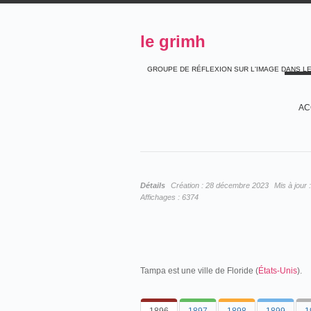
le grimh
GROUPE DE RÉFLEXION SUR L'IMAGE DANS L
AC
Détails
Création :
28 décembre 2023
Mis à jour 
Affichages :
6374
Tampa est une ville de Floride (
États-Unis
).