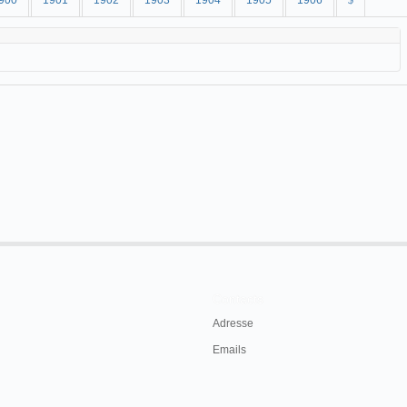
900
1901
1902
1903
1904
1905
1906
$
Contacts
Adresse
Emails