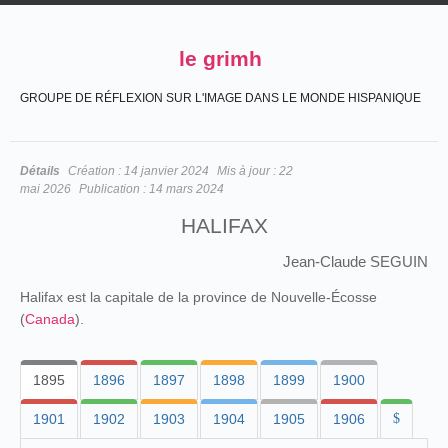
le grimh
GROUPE DE RÉFLEXION SUR L'IMAGE DANS LE MONDE HISPANIQUE
Détails
Création :
14 janvier 2024
Mis à jour :
22
mai 2026
Publication :
14 mars 2024
HALIFAX
Jean-Claude SEGUIN
Halifax est la capitale de la province de Nouvelle-Écosse
(
Canada
).
1895
1896
1897
1898
1899
1900
1901
1902
1903
1904
1905
1906
$