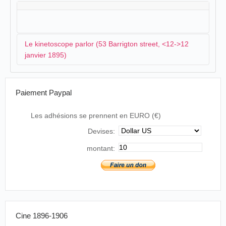
Le kinetoscope parlor (53 Barrigton street, <12->12
janvier 1895)
.
Paiement Paypal
Un kinetoscope parlor ouvre ses portes sur Barrigton
street en janvier :
Les adhésions se prennent en EURO (€)
Devises:
Edison's Kinetoscope
Thousands of ladies and gentlemen have already
montant:
visited the cosy Kinetoscope Parlor, Nº 53
Barrington street, to view the exhibition of this
wonderful machine. It is the talk of the town.
Grand scene on to-night; be sure and see it, at
53 Barrington street, two doors south of
Sackville street.
Cine 1896-1906
The Evening Mail
, Halifax, samedi 12 janvier