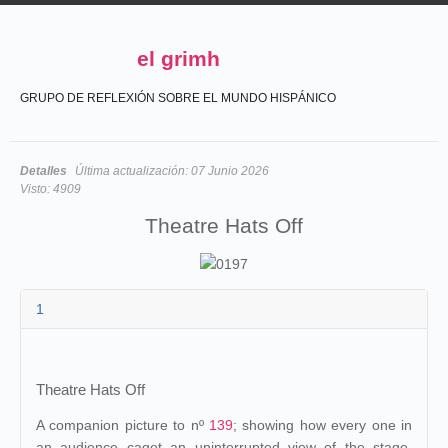
el grimh
GRUPO DE REFLEXIÓN SOBRE EL MUNDO HISPÁNICO
Detalles
Última actualización:
07 Junio 2026
Visto:
4909
Theatre Hats Off
1
Theatre Hats Off
A companion picture to nº
139
; showing how every one in
an audience caget an uninterrupted view of the stage,