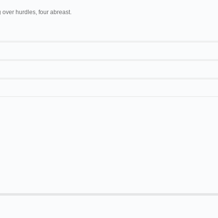
 over hurdles, four abreast.
 Company
178
's New Theatre.
Biograph
Hurdle Racing by a Troop of Cavalry
159 ft./28 ft. Movizione.