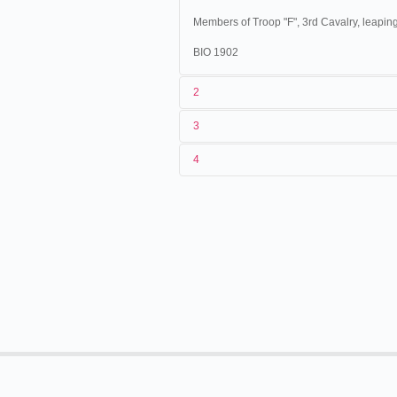
Members of Troop "F", 3rd Cavalry, leaping
BIO 1902
2
3
1
American Mutoscope and Biograph
4
2
n.c.
02/05/1897
États-Unis
.
Boston
. Keith
3
<02/05/1897
4
États-Unis
. Fort Ethan Allen.