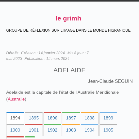
le grimh
GROUPE DE RÉFLEXION SUR L'IMAGE DANS LE MONDE HISPANIQUE
Détails
Création :
14 janvier 2024
Mis à jour :
7
mai 2025
Publication :
15 mars 2024
ADELAIDE
Jean-Claude SEGUIN
Adelaide est la capitale de l'état de l'Australie Méridionale
(
Australie
).
1894
1895
1896
1897
1898
1899
1900
1901
1902
1903
1904
1905