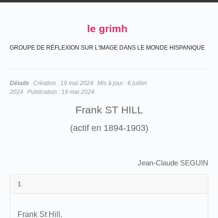
le grimh
GROUPE DE RÉFLEXION SUR L'IMAGE DANS LE MONDE HISPANIQUE
Détails
Création :
19 mai 2024
Mis à jour :
6 juillet
2024
Publication :
19 mai 2024
Frank ST HILL
(actif en 1894-1903)
Jean-Claude SEGUIN
1
Frank St Hill.