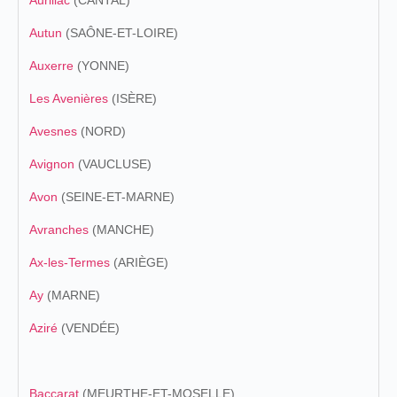
Aurillac
(CANTAL)
Autun
(SAÔNE-ET-LOIRE)
Auxerre
(YONNE)
Les Avenières
(ISÈRE)
Avesnes
(NORD)
Avignon
(VAUCLUSE)
Avon
(SEINE-ET-MARNE)
Avranches
(MANCHE)
Ax-les-Termes
(ARIÈGE)
Ay
(MARNE)
Aziré
(VENDÉE)
Baccarat
(MEURTHE-ET-MOSELLE)