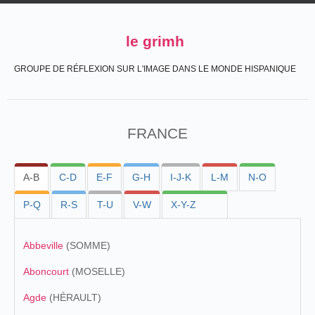
le grimh
GROUPE DE RÉFLEXION SUR L'IMAGE DANS LE MONDE HISPANIQUE
FRANCE
A-B
C-D
E-F
G-H
I-J-K
L-M
N-O
P-Q
R-S
T-U
V-W
X-Y-Z
Abbeville
(SOMME)
Aboncourt
(MOSELLE)
Agde
(HÉRAULT)