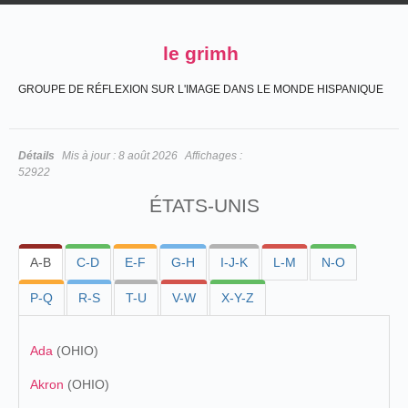
le grimh
GROUPE DE RÉFLEXION SUR L'IMAGE DANS LE MONDE HISPANIQUE
Détails
Mis à jour :
8 août 2026
Affichages :
52922
ÉTATS-UNIS
A-B
C-D
E-F
G-H
I-J-K
L-M
N-O
P-Q
R-S
T-U
V-W
X-Y-Z
Ada
(OHIO)
Akron
(OHIO)