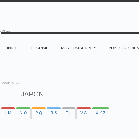
PÁNICO
INICIO
EL GRIMH
MANIFESTACIONES
PUBLICACIONES
Visto:
21938
JAPON
L-M
N-O
P-Q
R-S
T-U
V-W
X-Y-Z