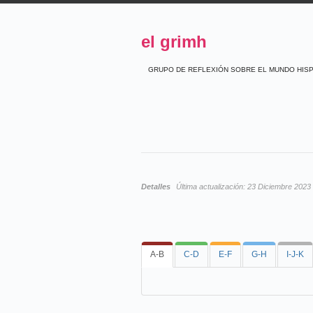
el grimh
GRUPO DE REFLEXIÓN SOBRE EL MUNDO HIS
Detalles
Última actualización:
23 Diciembre 2023
A-B
C-D
E-F
G-H
I-J-K