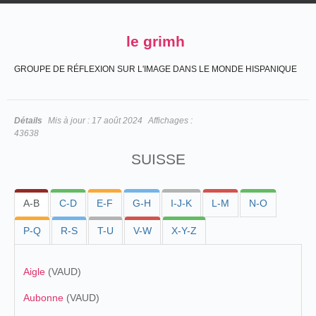
le grimh
GROUPE DE RÉFLEXION SUR L'IMAGE DANS LE MONDE HISPANIQUE
Détails
Mis à jour :
17 août 2024
Affichages :
43638
SUISSE
A-B
C-D
E-F
G-H
I-J-K
L-M
N-O
P-Q
R-S
T-U
V-W
X-Y-Z
Aigle
(VAUD)
Aubonne
(VAUD)