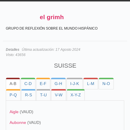
el grimh
GRUPO DE REFLEXIÓN SOBRE EL MUNDO HISPÁNICO
Detalles
Última actualización:
17 Agosto 2024
Visto:
43656
SUISSE
A-B
C-D
E-F
G-H
I-J-K
L-M
N-O
P-Q
R-S
T-U
V-W
X-Y-Z
Aigle
(VAUD)
Aubonne
(VAUD)