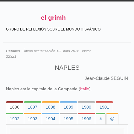
el grimh
GRUPO DE REFLEXIÓN SOBRE EL MUNDO HISPÁNICO
Detalles
Última actualización:
02 Julio 2026
Visto:
22321
NAPLES
Jean-Claude SEGUIN
Naples est la capitale de la Campanie (
Italie
).
1896
1897
1898
1899
1900
1901
1902
1903
1904
1905
1906
$
😊