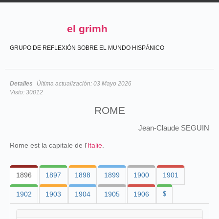
el grimh
GRUPO DE REFLEXIÓN SOBRE EL MUNDO HISPÁNICO
Detalles
Última actualización:
03 Mayo 2026
Visto:
30012
ROME
Jean-Claude SEGUIN
Rome est la capitale de l'
Italie
.
1896
1897
1898
1899
1900
1901
1902
1903
1904
1905
1906
$