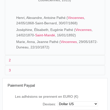
Louveciennes, 2013)
Henri, Alexandre, Antoine Pathé (
Vincennes
,
24/05/1868-Saint-Bernard, 30/07/1868)
Joséphine, Élisabeth, Eugénie Pathé (
Vincennes
,
14/02/1870-
Saint-Mandé
, 16/01/1892)
Marie, Anna, Jeanne Pathé (
Vincennes
, 29/05/1872-
Duneau, 22/10/1872)
2
3
Les premières années (1866-1903)
Né à Chevry-Cossigny, Théophile Pathé, se retrouve très
Filmographie
Paiement Paypal
jeune en Alsace:
1905-1906
Les adhésions se prennent en EURO (€)
Lunch d'enfants
A la fin de la guerre de 1870, mon père, petit
Devises:
garçon de 5 ans, était revenu en France, ayant
La Loi du pardon
quitté Altkirch, en Alsace, où il y avait été mis en