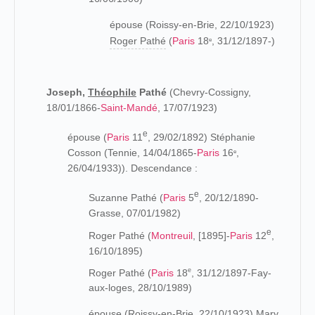
épouse (Roissy-en-Brie, 22/10/1923)
Roger Pathé
(
Paris
18
, 31/12/1897-)
e
Joseph,
Théophile
Pathé
(Chevry-Cossigny,
18/01/1866-
Saint-Mandé
, 17/07/1923)
e
épouse (
Paris
11
, 29/02/1892) Stéphanie
Cosson (Tennie, 14/04/1865-
Paris
16
,
e
26/04/1933)). Descendance :
e
Suzanne Pathé (
Paris
5
, 20/12/1890-
Grasse, 07/01/1982)
e
Roger Pathé (
Montreuil
, [1895]-
Paris
12
,
16/10/1895)
e
Roger Pathé (
Paris
18
, 31/12/1897-Fay-
aux-loges, 28/10/1989)
épouse (Roissy-en-Brie, 22/10/1923) Mary,