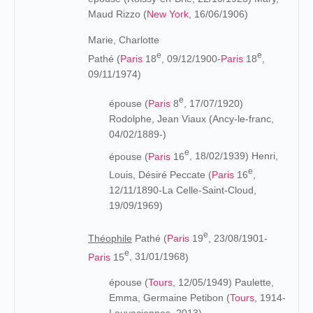
Maud Rizzo (
New York
, 16/06/1906)
Marie, Charlotte
e
e
Pathé (
Paris
18
, 09/12/1900-
Paris
18
,
09/11/1974)
e
épouse (
Paris
8
, 17/07/1920)
Rodolphe, Jean Viaux (Ancy-le-franc,
04/02/1889-)
e
épouse
(
Paris
16
, 18/02/1939) Henri,
e
Louis, Désiré Peccate (
Paris
16
,
12/11/1890-La Celle-Saint-Cloud,
19/09/1969)
e
Théophile
Pathé (
Paris
19
, 23/08/
1901-
e
Paris
15
, 31/01/1968
)
épouse (
Tours
, 12/05/1949) Paulette,
Emma, Germaine Petibon (
Tours
, 1914-