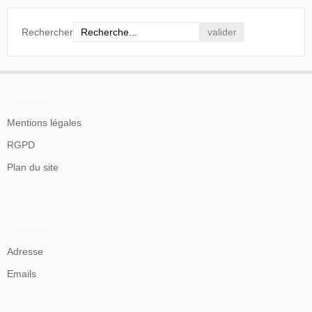
à l'américaine
, tapuscrit, [1964], p. 9.
Rechercher
Il va exercer de nombreux métiers au cours de son
adolescence et sa vie de jeune homme :
Homme, mon père fut tour à tour garçon
boucher, livreur, peintre en bâtiments, cocher de
En savoir plus
fiacre, garçon de café. Il exerça l’un ou l’autre de
Mentions légales
ces métiers comme ouvrier, selon les possibilités
occasionnelles, changeantes et restreintes dans un
RGPD
monde où la protection sociale des prolétaires ou
des travailleurs de toutes catégories était
Plan du site
inexistante.
[…] Comme patron à son compte, mon père fut
cafetier-buraliste, hôtelier, restaurateur, industriel et
propriétaire d’une mine de talc en Italie.
Contacts
Suzanne Pathé,
Souvenirs ensoleillés d'une éducation
Adresse
à l'américaine
, tapuscrit, [1964], p. 12-13.
Emails
Il excerce le métier de boucher au moment où il est appelé
pour
son service militaire
dont il est dispensé au motif