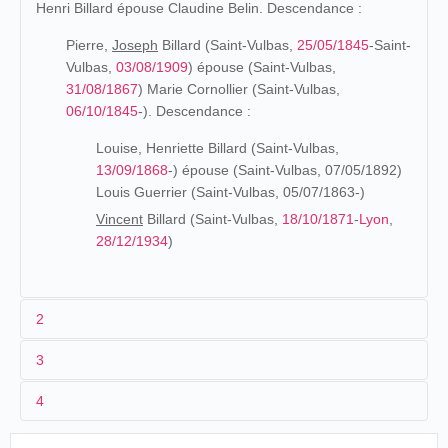
Henri Billard épouse Claudine Belin. Descendance :
Pierre,
Joseph
Billard (Saint-Vulbas,
25/05/1845
-Saint-
Vulbas,
03/08/1909
) épouse (Saint-Vulbas,
31/08/1867
) Marie Cornollier (Saint-Vulbas,
06/10/1845
-). Descendance :
Louise, Henriette Billard (Saint-Vulbas,
13/09/1868
-) épouse (Saint-Vulbas, 07/05/1892)
Louis Guerrier (Saint-Vulbas, 05/07/1863-)
Vincent
Billard (Saint-Vulbas,
18/10/1871
-
Lyon
,
28/12/1934
)
2
3
Les origines (1871-1895)
4
Fils d'un cultivateur de Saint-Vulbas (Ain), Vincent Billard
est recensé dans la commune en
1872
, en
1876
et en