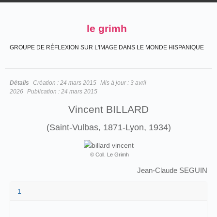
le grimh
GROUPE DE RÉFLEXION SUR L'IMAGE DANS LE MONDE HISPANIQUE
Détails
Création :
24 mars 2015
Mis à jour :
3 avril
2026
Publication :
24 mars 2015
Vincent BILLARD
(Saint-Vulbas, 1871-Lyon, 1934)
© Coll. Le Grimh
Jean-Claude SEGUIN
1