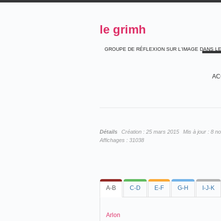
le grimh
GROUPE DE RÉFLEXION SUR L'IMAGE DANS L
AC
Détails
Création :
25 mars 2015
Mis à jour :
8 n
Affichages :
31038
A-B
C-D
E-F
G-H
I-J-K
Arlon