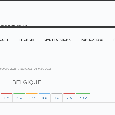
E MONDE HISPANIQUE
CUEIL
LE GRIMH
MANIFESTATIONS
PUBLICATIONS
ovembre 2025
Publication :
25 mars 2015
BELGIQUE
L-M
N-O
P-Q
R-S
T-U
V-W
X-Y-Z