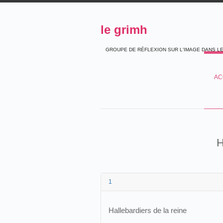
le grimh
GROUPE DE RÉFLEXION SUR L'IMAGE DANS L
AC
H
1
Hallebardiers de la reine