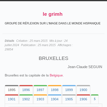
le grimh
GROUPE DE RÉFLEXION SUR L'IMAGE DANS LE MONDE HISPANIQUE
Détails
Création :
25 mars 2015
Mis à jour :
24
juillet 2024
Publication :
25 mars 2015
Affichages :
29854
BRUXELLES
Jean-Claude SEGUIN
Bruxelles est la capitale de la
Belgique
.
1895
1896
1897
1898
1899
1900
1901
1902
1903
1904
1905
1906
$