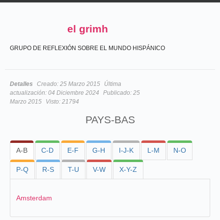
el grimh
GRUPO DE REFLEXIÓN SOBRE EL MUNDO HISPÁNICO
Detalles
Creado:
25 Marzo 2015
Última
actualización:
04 Diciembre 2024
Publicado:
25
Marzo 2015
Visto:
21794
PAYS-BAS
A-B
C-D
E-F
G-H
I-J-K
L-M
N-O
P-Q
R-S
T-U
V-W
X-Y-Z
Amsterdam