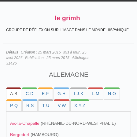
le grimh
GROUPE DE RÉFLEXION SUR L'IMAGE DANS LE MONDE HISPANIQUE
Détails
Création :
25 mars 2015
Mis à jour :
25
avril 2026
Publication :
25 mars 2015
Affichages :
31426
ALLEMAGNE
A-B
C-D
E-F
G-H
I-J-K
L-M
N-O
P-Q
R-S
T-U
V-W
X-Y-Z
Aix-la-Chapelle
(RHÉNANIE-DU-NORD-WESTPHALIE)
Bergedorf
(HAMBOURG)