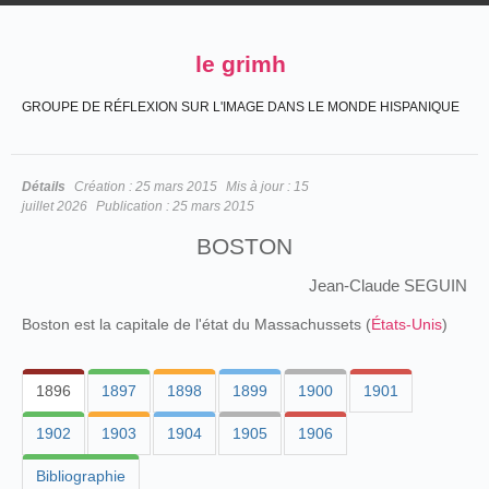
le grimh
GROUPE DE RÉFLEXION SUR L'IMAGE DANS LE MONDE HISPANIQUE
Détails
Création :
25 mars 2015
Mis à jour :
15
juillet 2026
Publication :
25 mars 2015
BOSTON
Jean-Claude SEGUIN
Boston est la capitale de l'état du Massachussets (
États-Unis
)
1896
1897
1898
1899
1900
1901
1902
1903
1904
1905
1906
Bibliographie