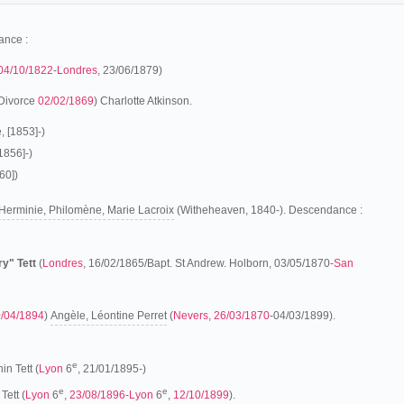
ance :
04/10/1822
-
Londres
, 23/06/1879)
 Divorce
02/02/1869
) Charlotte Atkinson.
, [1853]-)
1856]-)
60])
Herminie, Philomène, Marie Lacroix
(Witheheaven, 1840-). Descendance :
y" Tett
(
Londres
, 16/02/1865/Bapt. St Andrew. Holborn, 03/05/1870-
San
/04/1894
)
Angèle, Léontine Perret
(
Nevers
,
26/03/1870
-04/03/1899).
e
in Tett (
Lyon
6
, 21/01/1895-)
e
e
Tett (
Lyon
6
,
23/08/1896
-
Lyon
6
,
12/10/1899
).