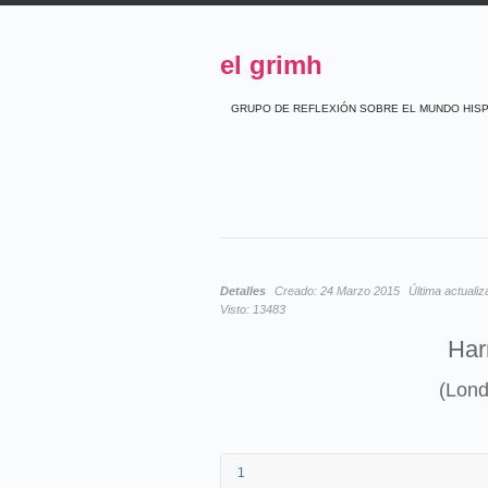
el grimh
GRUPO DE REFLEXIÓN SOBRE EL MUNDO HIS
Detalles
Creado:
24 Marzo 2015
Última actualiz
Visto:
13483
Har
(Lond
1