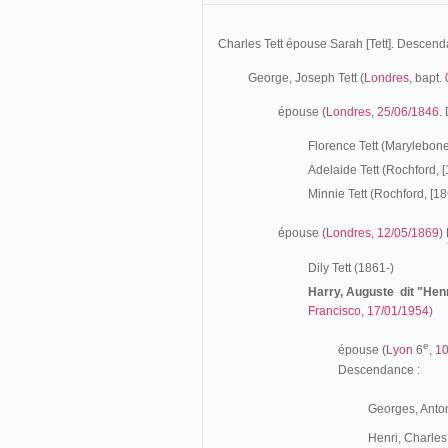
Charles Tett épouse Sarah [Tett]. Descend
George, Joseph Tett (
Londres
, bapt.
épouse (
Londres
,
25/06/1846
.
Florence Tett (Marylebone
Adelaide Tett (Rochford, [
Minnie Tett (Rochford, [18
épouse (
Londres
,
12/05/1869
)
Dily Tett (1861-)
Harry, Auguste dit "Henr
Francisco
,
17/01/1954
)
e
épouse (
Lyon
6
,
10
Descendance :
Georges, Anton
Henri, Charles 