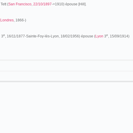
Tett (
San Francisco
,
22/10/1897
->1910) épouse [Hill].
(
Londres
, 1866-)
e
e
n
3
, 16/11/1877-Sainte-Foy-lès-Lyon, 18/02/1956) épouse (
Lyon
3
, 15/09/1914)
sseur d'anglais, Harry Tett voit le jour en Angleterre. La famille
est recensée
père, la famille s'installe à
Lyon
où
elle est recensée
, au 38 cours Morand, en
er
 (1885), il
s'engage dans l'armée
, à
Lyon
(11/08/1886) pour cinq ans au 1
de caporal le 9 juillet 1889 et sa naturalisation
l
e
22 juin 1891
. Ayant reçu son
 du service militaire le 11 août 1891. Il habite (10/08/1893) à
Lyon
(20, rue Mulet)
nstalle alors 7, place St-Pothin (05/05/1894). Il exercer alors la profession de