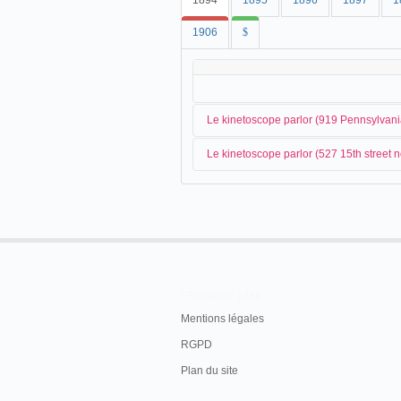
1894
1895
1896
1897
1
1906
$
Le kinetoscope parlor (919 Pennsylva
Le kinetoscope parlor (527 15th stree
Dès la fin du mois de septembre, on ann
En novembre, un kinetoscope parlor ouvr
The Evening
Les séances ont déjà commencé dans les
The Washing
Le kinetoscope parlor fonctionne au co
Columbia Phonograph Musical Palace, 
En savoir plus
Exhibition of Edison's Kinetoscope.
Mentions légales
CITY AND DISTRICT
Evening Star
, Washington, mardi 9 octobre 
AMUSEMENTS TONIGHT
RGPD
[...]
Plan du site
Washington Kinetoscope Parlor, 527 15th str
La presse continue à évoquer le kinetos
Kinetoscope.