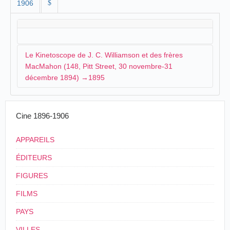
1906
$
Le Kinetoscope de J. C. Williamson et des frères
MacMahon (148, Pitt Street, 30 novembre-31
décembre 1894) →1895
Dans les derniers jours du mois de décembre, la
Cine 1896-1906
presse annonce l'arrivée à Sydney du kinetoscope
rapporté des
États-Unis
par
J. C. Williamson
:
APPAREILS
THE
KINETOSCOPE.
ÉDITEURS
Edison's latest marvel has arrived in Sydney,
and will be on exhibition in a few days. It was
FIGURES
decided by the combined companies owning the
FILMS
rights of the kinetoscope mat its introduction to
the public should be practically simultaneous
PAYS
through out the world. Mr. J. C. Williamson,
during his recent visit to America, secured the
VILLES