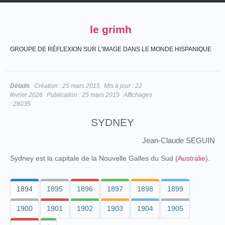
le grimh
GROUPE DE RÉFLEXION SUR L'IMAGE DANS LE MONDE HISPANIQUE
Détails
Création :
25 mars 2015
Mis à jour :
22
février 2026
Publication :
25 mars 2015
Affichages
:
28035
SYDNEY
Jean-Claude SEGUIN
Sydney est la capitale de la Nouvelle Galles du Sud (
Australie
).
1894
1895
1896
1897
1898
1899
1900
1901
1902
1903
1904
1905