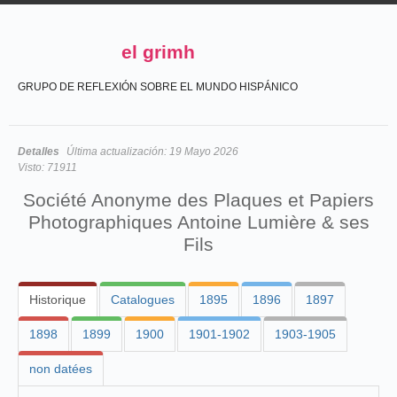
el grimh
GRUPO DE REFLEXIÓN SOBRE EL MUNDO HISPÁNICO
Detalles
Última actualización:
19 Mayo 2026
Visto:
71911
Société Anonyme des Plaques et Papiers
Photographiques Antoine Lumière & ses
Fils
Historique
Catalogues
1895
1896
1897
1898
1899
1900
1901-1902
1903-1905
non datées