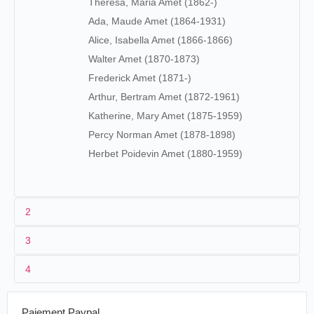
Theresa, Maria Amet (1862-)
Ada, Maude Amet (1864-1931)
Alice, Isabella Amet (1866-1866)
Walter Amet (1870-1873)
Frederick Amet (1871-)
Arthur, Bertram Amet (1872-1961)
Katherine, Mary Amet (1875-1959)
Percy Norman Amet (1878-1898)
Herbet Poidevin Amet (1880-1959)
2
3
Les origines (1860-1895)
4
Fils d'un Français installé aux
États-Unis
et naturalisé
américain (17 novembre 1847), il suit une formation
d'ingénieur et aurait collaboré pendant un certain temps
Paiement Paypal