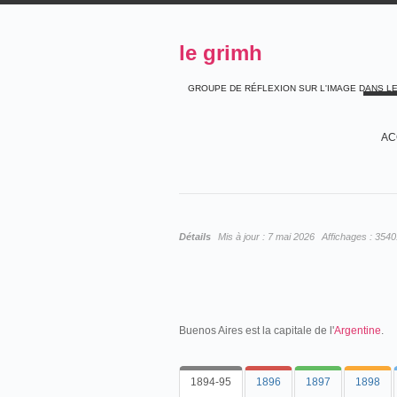
le grimh
GROUPE DE RÉFLEXION SUR L'IMAGE DANS L
AC
Détails
Mis à jour :
7 mai 2026
Affichages :
3540
Buenos Aires est la capitale de l'
Argentine
.
1894-95
1896
1897
1898