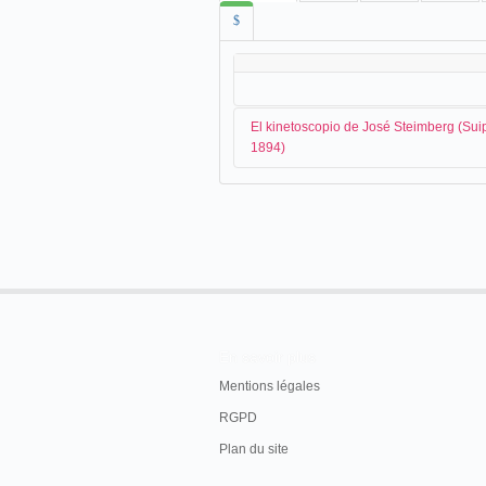
$
El kinetoscopio de José Steimberg (Sui
1894)
José Steimberg
, colaborador de
Feder
para la prensa:
Hemos recibido una galante invitación 
Ca, para asistir a la inauguración del Kini
Don Quijote,
Buenos Aires, 23 de septiembr
En savoir plus
Mentions légales
A primeros de diciembre se anuncia el fi
RGPD
Kinetoscopio-El señor Federico Figner
Plan du site
se exhiben en la calle Florida [81] saldrá e