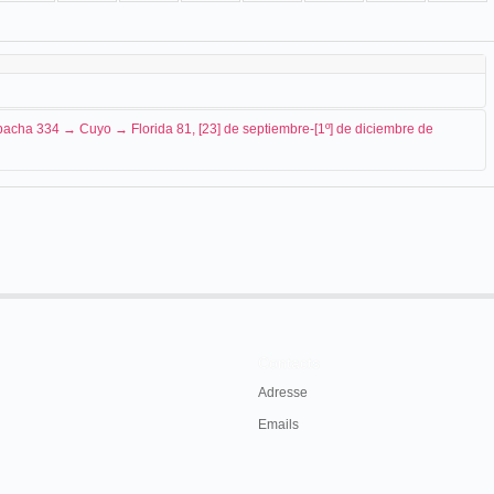
pacha 334 → Cuyo → Florida 81, [23] de septiembre-[1º] de diciembre de
ico Figner
, presenta el kinetoscopio en septiembre para una función privada
de los señores José Steimberg de (Janicof) y
toscopio de Edison, que agradecemos.
e de 1894, p. 3.
Contacts
Adresse
nal de las exhibiciones:
Emails
, dueño de los aparatos así denominados y que
l 1º de Diciembre para el Brasil.